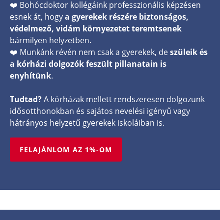
❤️ Bohócdoktor kollégáink professzionális képzésen
esnek át, hogy
a gyerekek részére biztonságos,
védelmező, vidám környezetet teremtsenek
bármilyen helyzetben.
❤️ Munkánk révén nem csak a gyerekek, de
szüleik és
a kórházi dolgozók feszült pillanatain is
enyhítünk
.
Tudtad?
A kórházak mellett rendszeresen dolgozunk
idősotthonokban és sajátos nevelési igényű vagy
hátrányos helyzetű gyerekek iskoláiban is.
FELAJÁNLOM AZ 1%-OM