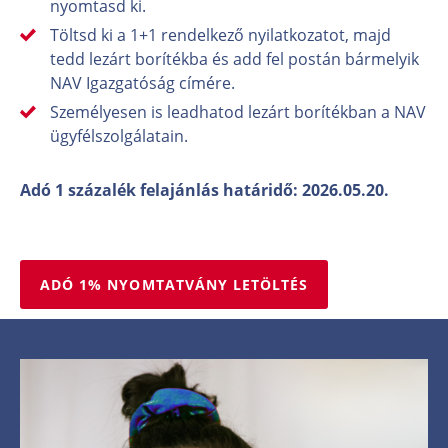
nyomtasd ki.
Töltsd ki a 1+1 rendelkező nyilatkozatot, majd
tedd lezárt borítékba és add fel postán bármelyik
NAV Igazgatóság címére.
Személyesen is leadhatod lezárt borítékban a NAV
ügyfélszolgálatain.
Adó 1 százalék felajánlás határidő: 2026.05.20.
ADÓ 1% NYOMTATVÁNY LETÖLTÉS