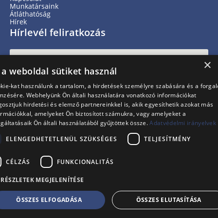
Munkatársaink
Átláthatóság
Hírek
Hírlevél feliratkozás
×
 a weboldal sütiket használ
kie-kat használunk a tartalom, a hirdetések személyre szabására és a forga
mzésére. Webhelyünk Ön általi használatára vonatkozó információkat
osztjuk hirdetési és elemző partnereinkkel is, akik egyesíthetik azokat más
ormációkkal, amelyeket Ön biztosított számukra, vagy amelyeket a
lgáltatásaik Ön általi használatából gyűjtöttek össze.
Adatvédelmi irányelvek
IRATKOZZ FEL
ELENGEDHETETLENÜL SZÜKSÉGES
TELJESÍTMÉNY
i
Adatvédelmi nyilatkozat
CÉLZÁS
FUNKCIONALITÁS
RÉSZLETEK MEGJELENÍTÉSE
© 2026 - Piros Orr Bohócdoktorok Alapítvány
ÖSSZES ELFOGADÁSA
ÖSSZES ELUTASÍTÁSA
Adatvédelem
Impresszum
Kapcsolat