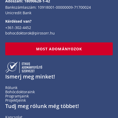
Adószám: 18090628-1-42
Bankszámlaszám: 10918001-00000009-71700024
Unicredit Bank
Kérdésed van?
+361-302-4452
bohocdoktorok@pirosorr.hu
MOST ADOMÁNYOZOK
Ismerj meg minket!
Rólunk
Bohócdoktoraink
Programjaink
Projektjeink
Tudj meg rólunk még többet!
Kapcsolat