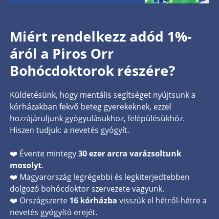
Miért rendelkezz adód 1%-
áról a Piros Orr
Bohócdoktorok részére?
Küldetésünk, hogy mentális segítséget nyújtsunk a
kórházakban fekvő beteg gyerekeknek, ezzel
hozzájáruljunk gyógyulásukhoz, felépülésükhöz.
Hiszen tudjuk: a nevetés gyógyít.
❤️ Évente mintegy
30 ezer arcra varázsoltunk
mosolyt
.
❤️ Magyarország legrégebbi és legkiterjedtebben
dolgozó bohócdoktor szervezete vagyunk.
❤️ Országszerte
16 kórházba
visszük el hétről-hétre a
nevetés gyógyító erejét.