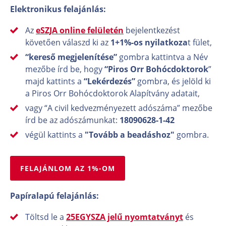
Elektronikus felajánlás:
Az
eSZJA online felületén
bejelentkezést
követően válaszd ki az
1+1%-os nyilatkoza
t fület,
“kereső megjelenítése”
gombra kattintva a Név
mezőbe írd be, hogy
“Piros Orr Bohócdoktorok
”
majd kattints a
“Lekérdezés”
gombra, és jelöld ki
a Piros Orr Bohócdoktorok Alapítvány adatait,
vagy “A civil kedvezményezett adószáma” mezőbe
írd be az adószámunkat:
18090628-1-42
végül kattints a
"Tovább a beadáshoz"
gombra.
FELAJÁNLOM AZ 1%-OM
Papíralapú felajánlás:
Töltsd le a
25EGYSZA jelű nyomtatványt
és