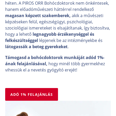
héten. A PIROS ORR Bohócdoktorok nem önkéntesek,
hanem előadóművészeti háttérrel rendelkező
magasan képzett szakemberek,
akik a művészeti
képzéseken felül, egészségügyi, pszichológiai,
szociológiai ismereteket is elsajátítanak, így biztosítva,
hogy a lehető
legnagyobb érzékenységgel és
felkészültséggel
lépjenek be az intézményekbe és
látogassák a beteg gyerekeket
.
Támogasd a bohócdoktorok munkáját adód 1%-
ának felajánlásával,
hogy minél több gyermekhez
vihessük el a nevetés gyógyító erejét!
ADÓ 1% FELAJÁNLÁS