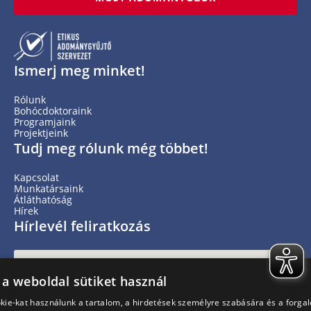
Ismerj meg minket!
Rólunk
Bohócdoktoraink
Programjaink
Projektjeink
Tudj meg rólunk még többet!
Kapcsolat
Munkatársaink
Átláthatóság
Hírek
Hírlevél feliratkozás
×
 a weboldal sütiket használ
kie-kat használunk a tartalom, a hirdetések személyre szabására és a forga