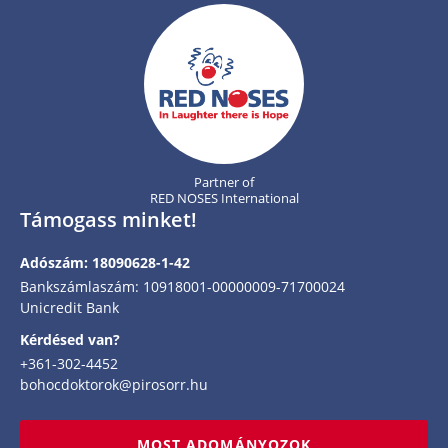
Partner of
RED NOSES International
Támogass minket!
Adószám: 18090628-1-42
Bankszámlaszám: 10918001-00000009-71700024
Unicredit Bank
Kérdésed van?
+361-302-4452
bohocdoktorok@pirosorr.hu
MOST ADOMÁNYOZOK