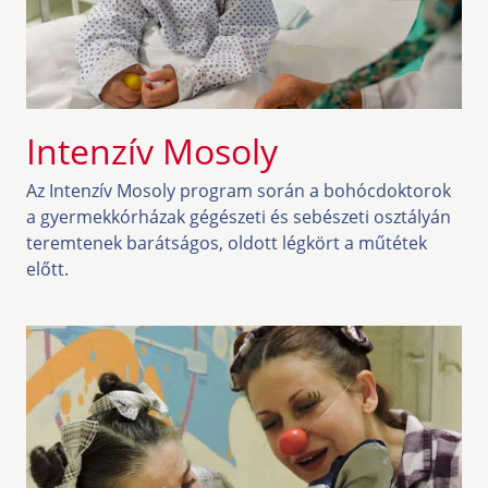
Intenzív Mosoly
Az Intenzív Mosoly program során a bohócdoktorok
a gyermekkórházak gégészeti és sebészeti osztályán
teremtenek barátságos, oldott légkört a műtétek
előtt.