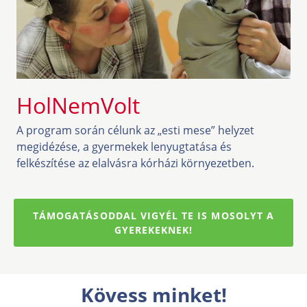
HolNemVolt
A program során célunk az „esti mese” helyzet
megidézése, a gyermekek lenyugtatása és
felkészítése az elalvásra kórházi környezetben.
TÁMOGATÁSODDAL VIGYÉL TE IS MOSOLYT A
GYEREKEKNEK!
Kövess minket!