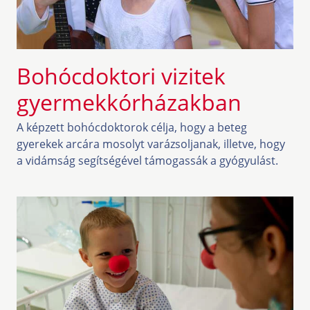
Bohócdoktori vizitek
gyermekkórházakban
A képzett bohócdoktorok célja, hogy a beteg
gyerekek arcára mosolyt varázsoljanak, illetve, hogy
a vidámság segítségével támogassák a gyógyulást.