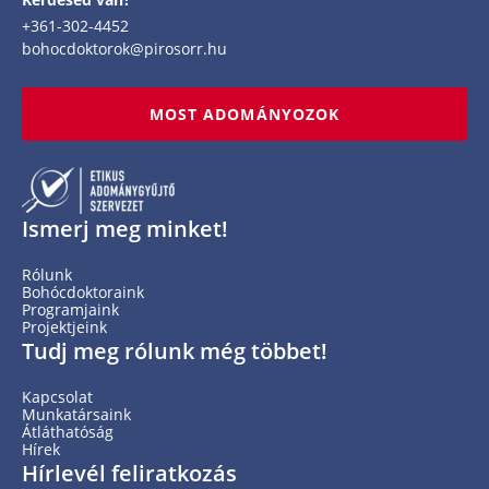
+361-302-4452
bohocdoktorok@pirosorr.hu
MOST ADOMÁNYOZOK
Ismerj meg minket!
Rólunk
Bohócdoktoraink
Programjaink
Projektjeink
Tudj meg rólunk még többet!
Kapcsolat
Munkatársaink
Átláthatóság
Hírek
Hírlevél feliratkozás