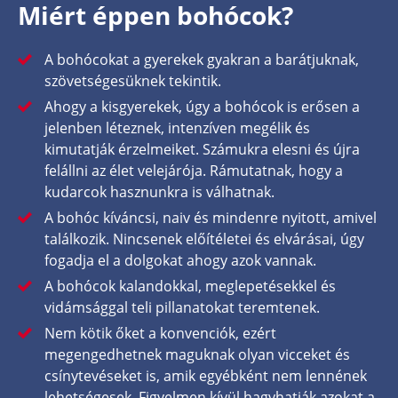
Miért éppen bohócok?
A bohócokat a gyerekek gyakran a barátjuknak,
szövetségesüknek tekintik.
Ahogy a kisgyerekek, úgy a bohócok is erősen a
jelenben léteznek, intenzíven megélik és
kimutatják érzelmeiket. Számukra elesni és újra
felállni az élet velejárója. Rámutatnak, hogy a
kudarcok hasznunkra is válhatnak.
A bohóc kíváncsi, naiv és mindenre nyitott, amivel
találkozik. Nincsenek előítéletei és elvárásai, úgy
fogadja el a dolgokat ahogy azok vannak.
A bohócok kalandokkal, meglepetésekkel és
vidámsággal teli pillanatokat teremtenek.
Nem kötik őket a konvenciók, ezért
megengedhetnek maguknak olyan vicceket és
csínytevéseket is, amik egyébként nem lennének
lehetségesek. Figyelmen kívül hagyhatják azokat a