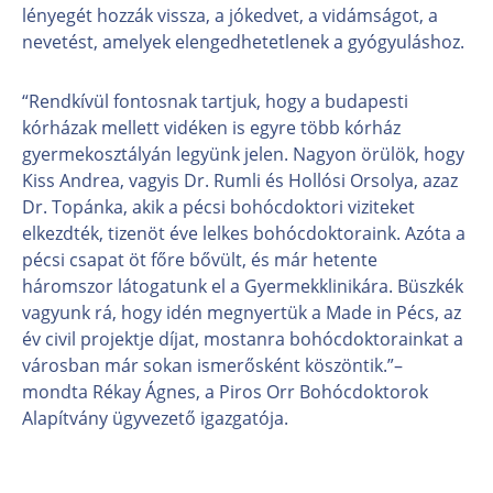
lényegét hozzák vissza, a jókedvet, a vidámságot, a
nevetést, amelyek elengedhetetlenek a gyógyuláshoz.
“Rendkívül fontosnak tartjuk, hogy a budapesti
kórházak mellett vidéken is egyre több kórház
gyermekosztályán legyünk jelen. Nagyon örülök, hogy
Kiss Andrea, vagyis Dr. Rumli és Hollósi Orsolya, azaz
Dr. Topánka, akik a pécsi bohócdoktori viziteket
elkezdték, tizenöt éve lelkes bohócdoktoraink. Azóta a
pécsi csapat öt főre bővült, és már hetente
háromszor látogatunk el a Gyermekklinikára. Büszkék
vagyunk rá, hogy idén megnyertük a Made in Pécs, az
év civil projektje díjat, mostanra bohócdoktorainkat a
városban már sokan ismerősként köszöntik.”–
mondta Rékay Ágnes, a Piros Orr Bohócdoktorok
Alapítvány ügyvezető igazgatója.