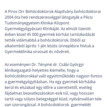
A Piros Orr Bohócdoktorok Alapítvány bohócdoktorai
2004 óta heti rendszerességgel látogatják a Pécsi
Tudományegyetem Klinikai Központ
Gyermekgyógyászati Klinikáját. Az elmúlt tizenöt
évben közel 45 000 gyermek kórházi tartózkodását
tették vidámabbá a bohócdoktorok. Ebből az
alkalomból április 1-jén közös ünneplésre hívtuk a
Gyermekklinika orvosait és nővéreit.
Az eseményen Dr. Tényiné dr. Csábi Györgyi
klinikaigazgató-helyettes kiemelte, hogy a
bohócdoktorokkal való együttműködés nagyon fontos
a gyermekgyógyításban. Ha egy gyermek kórházba
kerül és elszakad egy időre a szeretteitől, esetleg
fájdalmas beavatkozásokon esik túl, vagy hosszan
tartó vagy súlyos betegséggel küzd, nyilvánvalóan tele
van szorongással. A bohócdoktorok gyermeklét