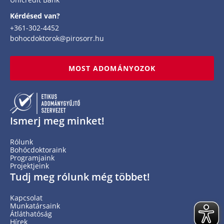
Kérdésed van?
+361-302-4452
bohocdoktorok@pirosorr.hu
MOST ADOMÁNYOZOK
Ismerj meg minket!
Rólunk
Bohócdoktoraink
Programjaink
Projektjeink
Tudj meg rólunk még többet!
Kapcsolat
Munkatársaink
Átláthatóság
Hírek