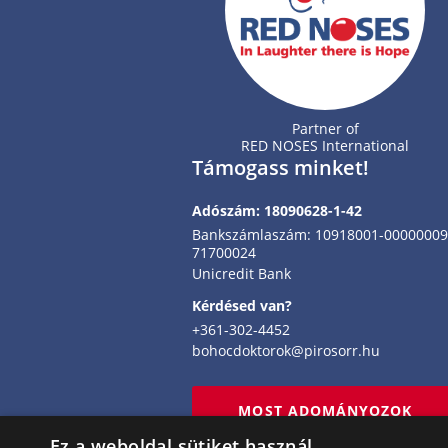
Partner of
RED NOSES International
Támogass minket!
Adószám: 18090628-1-42
Bankszámlaszám: 10918001-00000009
71700024
Unicredit Bank
Kérdésed van?
+361-302-4452
bohocdoktorok@pirosorr.hu
MOST ADOMÁNYOZOK
Ez a weboldal sütiket használ