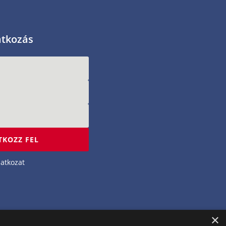
ratkozás
TKOZZ FEL
latkozat
×