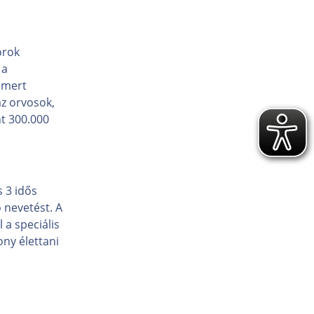
orok
 a
ismert
z orvosok,
nt 300.000
 3 idős
 nevetést. A
 a speciális
ony élettani