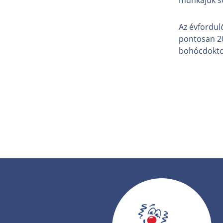
Az évfordul
pontosan 20 
bohócdokto