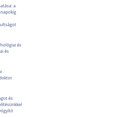
hatása: a
ónapokig
dultságot
hológiai és
ai és
i
cdoktor
.
ágot és
lítésünkkel
yógyító