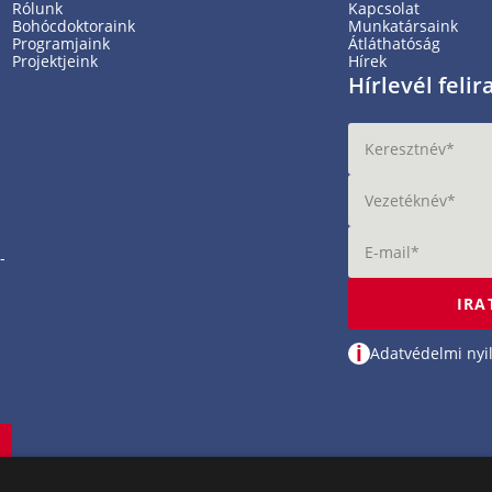
Rólunk
Kapcsolat
Bohócdoktoraink
Munkatársaink
Programjaink
Átláthatóság
Projektjeink
Hírek
Hírlevél feli
-
IRA
i
Adatvédelmi nyi