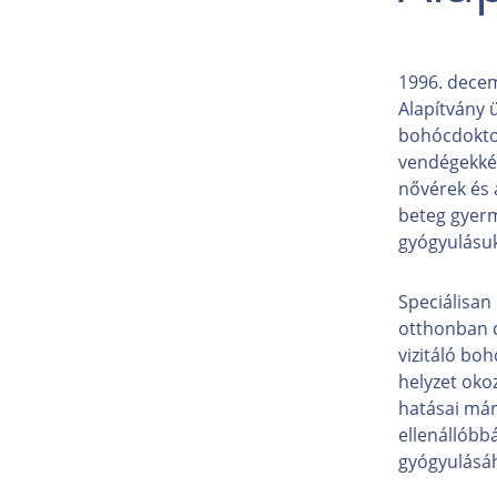
1996. decem
Alapítvány ü
bohócdoktori
vendégekké 
nővérek és 
beteg gyerm
gyógyulásuk
Speciálisan
otthonban d
vizitáló boh
helyzet oko
hatásai már
ellenállóbb
gyógyulásá