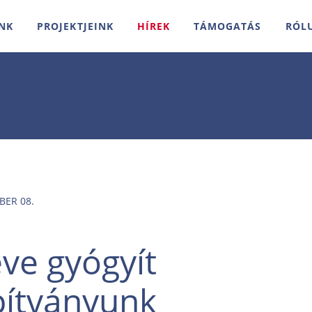
NK
PROJEKTJEINK
HÍREK
TÁMOGATÁS
RÓL
BER 08.
éve gyógyít
pítványunk