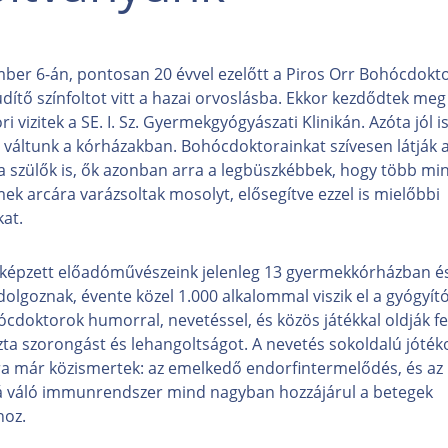
ber 6-án, pontosan 20 évvel ezelőtt a Piros Orr Bohócdokt
dítő színfoltot vitt a hazai orvoslásba. Ekkor kezdődtek meg
 vizitek a SE. I. Sz. Gyermekgyógyászati Klinikán. Azóta jól 
váltunk a kórházakban. Bohócdoktorainkat szívesen látják a
a szülők is, ők azonban arra a legbüszkébbek, hogy több mi
ek arcára varázsoltak mosolyt, elősegítve ezzel is mielőbbi
at.
 képzett előadóművészeink jelenleg 13 gyermekkórházban és
olgoznak, évente közel 1.000 alkalommal viszik el a gyógyító
ócdoktorok humorral, nevetéssel, és közös játékkal oldják fel
zta szorongást és lehangoltságot. A nevetés sokoldalú jóték
a már közismertek: az emelkedő endorfintermelődés, és az
á váló immunrendszer mind nagyban hozzájárul a betegek
hoz.