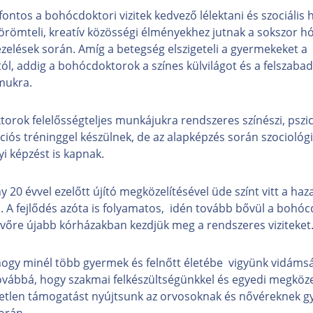
ontos a bohócdoktori vizitek kedvező lélektani és szociális 
römteli, kreatív közösségi élményekhez jutnak a sokszor h
zelések során. Amíg a betegség elszigeteli a gyermekeket a
tól, addig a bohócdoktorok a színes külvilágot és a felszaba
ámukra.
orok felelősségteljes munkájukra rendszeres színészi, pszic
ós tréninggel készülnek, de az alapképzés során szociológi
i képzést is kapnak.
y 20 évvel ezelőtt újító megközelítésével üde színt vitt a haza
. A fejlődés azóta is folyamatos, idén tovább bővül a bohó
övőre újabb kórházakban kezdjük meg a rendszeres viziteket
hogy minél több gyermek és felnőtt életébe vigyünk vidáms
ovábbá, hogy szakmai felkészültségünkkel és egyedi megköze
etlen támogatást nyújtsunk az orvosoknak és nővéreknek g
orán.