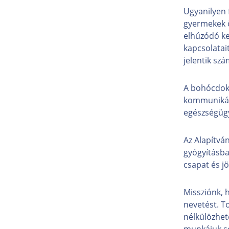
Ugyanilyen f
gyermekek ö
elhúzódó ke
kapcsolatai
jelentik sz
A bohócdokt
kommunikáci
egészségügy
Az Alapítván
gyógyításba
csapat és j
Missziónk, 
nevetést. T
nélkülözhet
munkájuk s