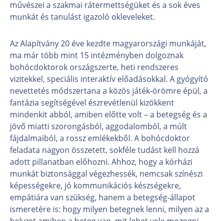
művészei a szakmai rátermettségüket és a sok éves
munkát és tanulást igazoló okleveleket.
Az Alapítvány 20 éve kezdte magyarországi munkáját,
ma már több mint 15 intézményben dolgoznak
bohócdoktorok országszerte, heti rendszeres
vizitekkel, speciális interaktív előadásokkal. A gyógyító
nevettetés módszertana a közös játék-örömre épül, a
fantázia segítségével észrevétlenül kizökkent
mindenkit abból, amiben előtte volt – a betegség és a
jövő miatti szorongásból, aggodalomból, a múlt
fájdalmaiból, a rossz emlékekből. A bohócdoktor
feladata nagyon összetett, sokféle tudást kell hozzá
adott pillanatban előhozni. Ahhoz, hogy a kórházi
munkát biztonsággal végezhessék, nemcsak színészi
képességekre, jó kommunikációs készségekre,
empátiára van szükség, hanem a betegség-állapot
ismeretére is: hogy milyen betegnek lenni, milyen az a
helyzet amiben a beteg van, mit lehet vele mozogni.