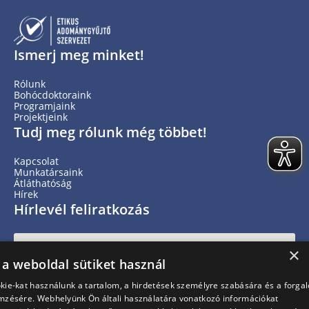
Ismerj meg minket!
Rólunk
Bohócdoktoraink
Programjaink
Projektjeink
Tudj meg rólunk még többet!
Kapcsolat
Munkatársaink
Átláthatóság
Hírek
Hírlevél feliratkozás
×
 a weboldal sütiket használ
kie-kat használunk a tartalom, a hirdetések személyre szabására és a forga
mzésére. Webhelyünk Ön általi használatára vonatkozó információkat