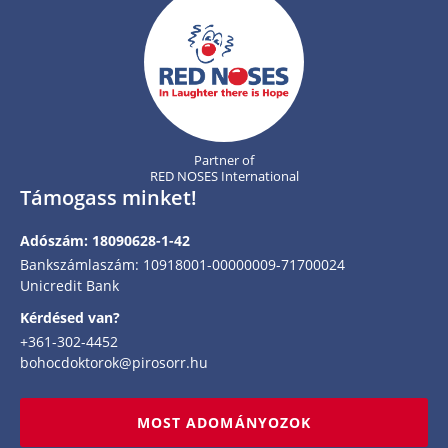
Partner of
RED NOSES International
Támogass minket!
Adószám: 18090628-1-42
Bankszámlaszám: 10918001-00000009-71700024
Unicredit Bank
Kérdésed van?
+361-302-4452
bohocdoktorok@pirosorr.hu
MOST ADOMÁNYOZOK