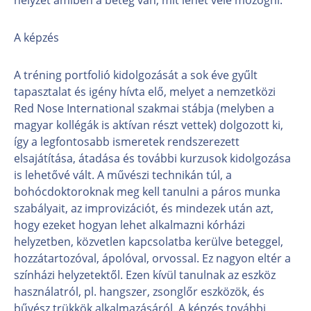
A képzés
A tréning portfolió kidolgozását a sok éve gyűlt
tapasztalat és igény hívta elő, melyet a nemzetközi
Red Nose International szakmai stábja (melyben a
magyar kollégák is aktívan részt vettek) dolgozott ki,
így a legfontosabb ismeretek rendszerezett
elsajátítása, átadása és további kurzusok kidolgozása
is lehetővé vált. A művészi technikán túl, a
bohócdoktoroknak meg kell tanulni a páros munka
szabályait, az improvizációt, és mindezek után azt,
hogy ezeket hogyan lehet alkalmazni kórházi
helyzetben, közvetlen kapcsolatba kerülve beteggel,
hozzátartozóval, ápolóval, orvossal. Ez nagyon eltér a
színházi helyzetektől. Ezen kívül tanulnak az eszköz
használatról, pl. hangszer, zsonglőr eszközök, és
bűvész trükkök alkalmazásáról. A képzés további