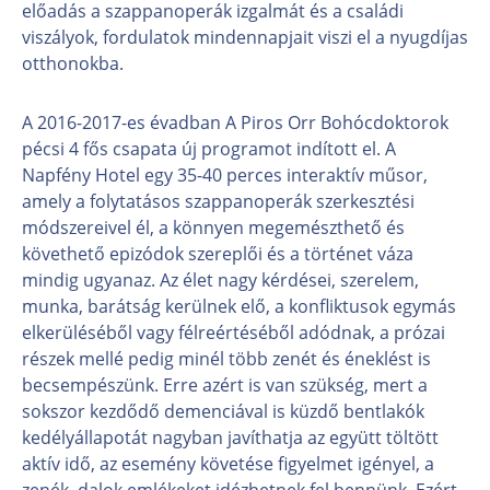
előadás a szappanoperák izgalmát és a családi
viszályok, fordulatok mindennapjait viszi el a nyugdíjas
otthonokba.
A 2016-2017-es évadban A Piros Orr Bohócdoktorok
pécsi 4 fős csapata új programot indított el. A
Napfény Hotel egy 35-40 perces interaktív műsor,
amely a folytatásos szappanoperák szerkesztési
módszereivel él, a könnyen megemészthető és
követhető epizódok szereplői és a történet váza
mindig ugyanaz. Az élet nagy kérdései, szerelem,
munka, barátság kerülnek elő, a konfliktusok egymás
elkerüléséből vagy félreértéséből adódnak, a prózai
részek mellé pedig minél több zenét és éneklést is
becsempészünk. Erre azért is van szükség, mert a
sokszor kezdődő demenciával is küzdő bentlakók
kedélyállapotát nagyban javíthatja az együtt töltött
aktív idő, az esemény követése figyelmet igényel, a
zenék, dalok emlékeket idézhetnek fel bennünk. Ezért