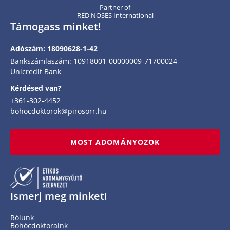
Partner of
RED NOSES International
Támogass minket!
Adószám: 18090628-1-42
Bankszámlaszám: 10918001-00000009-71700024
Unicredit Bank
Kérdésed van?
+361-302-4452
bohocdoktorok@pirosorr.hu
MOST ADOMÁNYOZOK
Ismerj meg minket!
Rólunk
Bohócdoktoraink