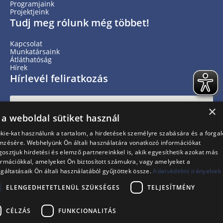
Programjaink
Projektjeink
Tudj meg rólunk még többet!
Kapcsolat
Munkatársaink
Átláthatóság
Hírek
Hírlevél feliratkozás
×
 a weboldal sütiket használ
kie-kat használunk a tartalom, a hirdetések személyre szabására és a forga
mzésére. Webhelyünk Ön általi használatára vonatkozó információkat
osztjuk hirdetési és elemző partnereinkkel is, akik egyesíthetik azokat más
ormációkkal, amelyeket Ön biztosított számukra, vagy amelyeket a
lgáltatásaik Ön általi használatából gyűjtöttek össze.
Adatvédelmi irányelvek
IRATKOZZ FEL
ELENGEDHETETLENÜL SZÜKSÉGES
TELJESÍTMÉNY
i
Adatvédelmi nyilatkozat
CÉLZÁS
FUNKCIONALITÁS