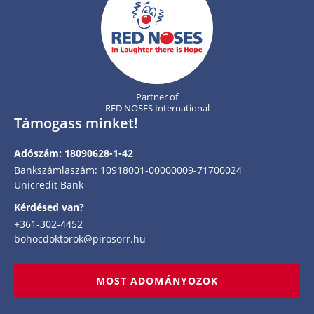
Partner of
RED NOSES International
Támogass minket!
Adószám: 18090628-1-42
Bankszámlaszám: 10918001-00000009-71700024
Unicredit Bank
Kérdésed van?
+361-302-4452
bohocdoktorok@pirosorr.hu
MOST ADOMÁNYOZOK