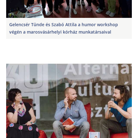
Gelencsér Tünde és Szabó Attila a humor workshop
végén a marosvásárhelyi kórház munkatársaival
En
En