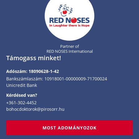
Partner of
RED NOSES International
Támogass minket!
Adószám: 18090628-1-42
Bankszámlaszám: 10918001-00000009-71700024
Unicredit Bank
Kérdésed van?
+361-302-4452
bohocdoktorok@pirosorr.hu
MOST ADOMÁNYOZOK