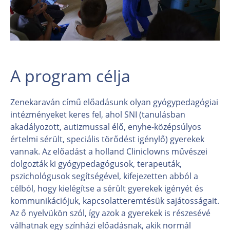
A program célja
Zenekaraván című előadásunk olyan gyógypedagógiai
intézményeket keres fel, ahol SNI (tanulásban
akadályozott, autizmussal élő, enyhe-középsúlyos
értelmi sérült, speciális törődést igénylő) gyerekek
vannak. Az előadást a holland Cliniclowns művészei
dolgozták ki gyógypedagógusok, terapeuták,
pszichológusok segítségével, kifejezetten abból a
célból, hogy kielégítse a sérült gyerekek igényét és
kommunikációjuk, kapcsolatteremtésük sajátosságait.
Az ő nyelvükön szól, így azok a gyerekek is részesévé
válhatnak egy színházi előadásnak, akik normál