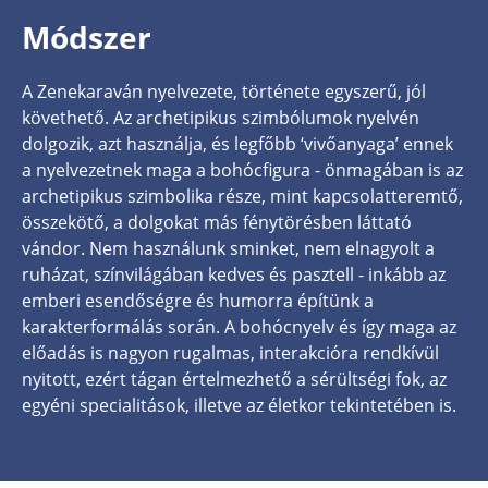
Módszer
A Zenekaraván nyelvezete, története egyszerű, jól
követhető. Az archetipikus szimbólumok nyelvén
dolgozik, azt használja, és legfőbb ‘vivőanyaga’ ennek
a nyelvezetnek maga a bohócfigura - önmagában is az
archetipikus szimbolika része, mint kapcsolatteremtő,
összekötő, a dolgokat más fénytörésben láttató
vándor. Nem használunk sminket, nem elnagyolt a
ruházat, színvilágában kedves és pasztell - inkább az
emberi esendőségre és humorra építünk a
karakterformálás során. A bohócnyelv és így maga az
előadás is nagyon rugalmas, interakcióra rendkívül
nyitott, ezért tágan értelmezhető a sérültségi fok, az
egyéni specialitások, illetve az életkor tekintetében is.