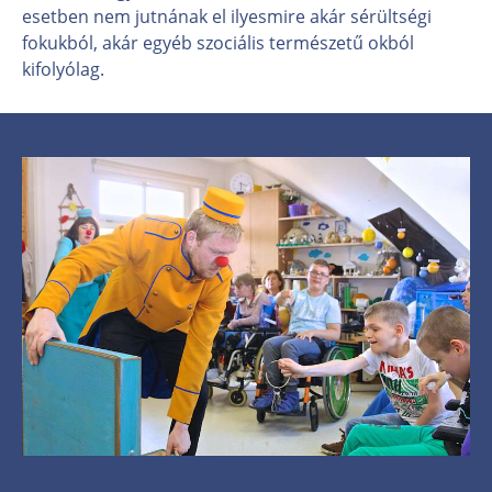
esetben nem jutnának el ilyesmire akár sérültségi
fokukból, akár egyéb szociális természetű okból
kifolyólag.