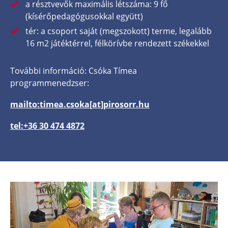
a résztvevők maximális létszáma: 9 fő
(kísérőpedagógusokkal együtt)
tér: a csoport saját (megszokott) terme, legalább
16 m2 játéktérrel, félkörívbe rendezett székekkel
További információ: Csóka Tímea
programmenedzser:
mailto:timea.csoka[at]pirosorr.hu
tel:+36 30 474 4872