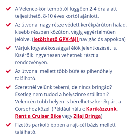
A Velence-kör tempótól függően 2-4 óra alatt
teljesíthető, 8-10 éves kortól ajánlott.
Az útvonal nagy része védett kerékpárúton halad,
kisebb részben közúton, végig egyértelműen
jelölve. (
letölthető GPX-fájl
navigációs appokba)
Várjuk fogyatékossággal élők jelentkezését is.
Kísérőik ingyenesen vehetnek részt a
rendezvényen.
Az útvonal mellett több büfé és pihenőhely
található.
Szeretnél velünk tekerni, de nincs bringád?
Esetleg nem tudod a helyszínre szállítani?
Velencén több helyen is bérelhetsz kerékpárt a
Corsohoz közel. (Például náluk:
Karikázzunk
,
Rent a Cruiser Bike
vagy
Zilaj Bringa
)
Fizetős parkoló éppen a rajt-cél bázis mellett
található.