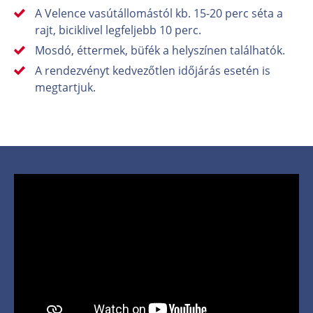
A Velence vasútállomástól kb. 15-20 perc séta a
rajt, biciklivel legfeljebb 10 perc.
Mosdó, éttermek, büfék a helyszínen találhatók.
A rendezvényt kedvezőtlen időjárás esetén is
megtartjuk.