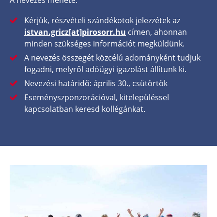
Kérjük, részvételi szándékotok jelezzétek az
istvan.gricz[at]pirosorr.hu
címen, ahonnan
minden szükséges információt megküldünk.
A nevezés összegét közcélú adományként tudjuk
fogadni, melyről adóügyi igazolást állítunk ki.
Nevezési határidő: április 30., csütörtök
Eseményszponzorációval, kitelepüléssel
kapcsolatban keresd kollégánkat.