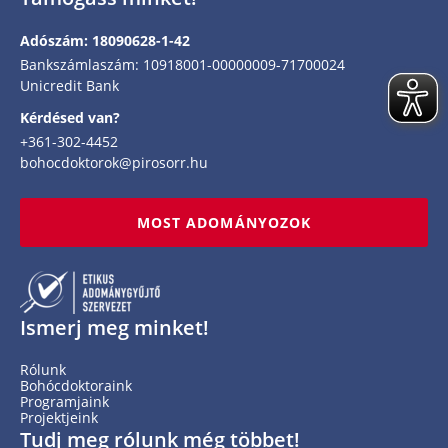
Adószám: 18090628-1-42
Bankszámlaszám: 10918001-00000009-71700024
Unicredit Bank
Kérdésed van?
+361-302-4452
bohocdoktorok@pirosorr.hu
MOST ADOMÁNYOZOK
Ismerj meg minket!
Rólunk
Bohócdoktoraink
Programjaink
Projektjeink
Tudj meg rólunk még többet!