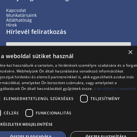
Kapcsolat
Munkatársaink
Átláthatóság
Hírek
Hírlevél feliratkozás
×
 a weboldal sütiket használ
kie-kat használunk a tartalom, a hirdetések személyre szabására és a forga
mzésére. Webhelyünk Ön általi használatára vonatkozó információkat
osztjuk hirdetési és elemző partnereinkkel is, akik egyesíthetik azokat más
ormációkkal, amelyeket Ön biztosított számukra, vagy amelyeket a
lgáltatásaik Ön általi használatából gyűjtöttek össze.
Adatvédelmi irányelvek
IRATKOZZ FEL
ELENGEDHETETLENÜL SZÜKSÉGES
TELJESÍTMÉNY
i
Adatvédelmi nyilatkozat
CÉLZÁS
FUNKCIONALITÁS
RÉSZLETEK MEGJELENÍTÉSE
© 2026 - Piros Orr Bohócdoktorok Alapítvány
ÖSSZES ELFOGADÁSA
ÖSSZES ELUTASÍTÁSA