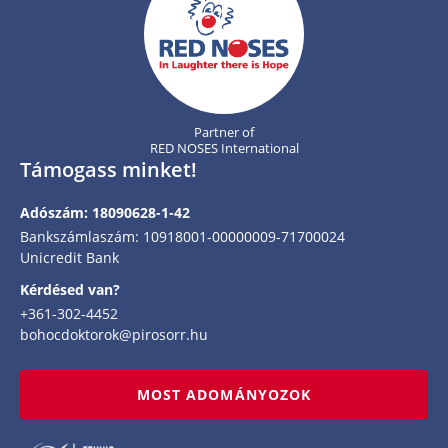
Partner of
RED NOSES International
Támogass minket!
Adószám: 18090628-1-42
Bankszámlaszám: 10918001-00000009-71700024
Unicredit Bank
Kérdésed van?
+361-302-4452
bohocdoktorok@pirosorr.hu
MOST ADOMÁNYOZOK