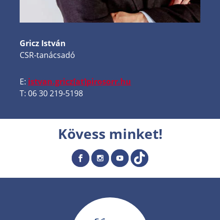
Gricz István
CSR-tanácsadó
E:
istvan.gricz[at]pirosorr.hu
T: 06 30 219-5198
Kövess minket!