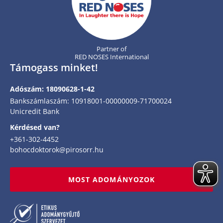
Partner of
RED NOSES International
Támogass minket!
Adószám: 18090628-1-42
Bankszámlaszám: 10918001-00000009-71700024
Unicredit Bank
Kérdésed van?
+361-302-4452
bohocdoktorok@pirosorr.hu
MOST ADOMÁNYOZOK