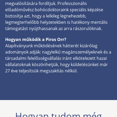
megvalósítására fordítjuk. Professzionális
előadóművész bohócdoktoraink speciális képzése
biztosítja azt, hogy a lelkileg legnehezebb,
legmegterhelőbb helyzetekben is hatékony mentális
támogatást nyújthassanak az arra rászorulóknak.
Hogyan működik a Piros Orr?
Alapítványunk működésének hátterét kizárólag
adományok adják: nagylelkű magánszemélyeknek és a
társadalmi felelősségvállalás iránt elkötelezett hazai
vállalatoknak köszönhetjük, hogy küldetésünket már
27 éve teljesítsük megszakítás nélkül.
Hogyan tudom még