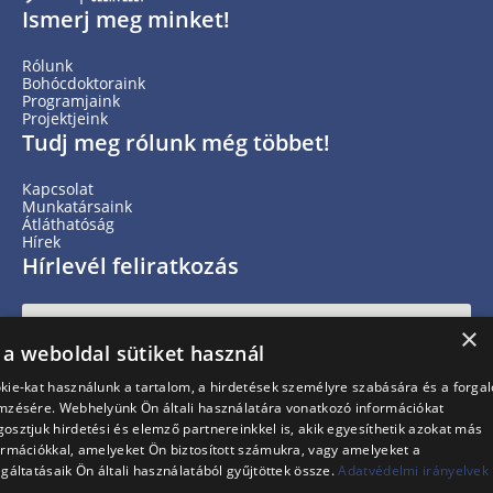
Ismerj meg minket!
Rólunk
Bohócdoktoraink
Programjaink
Projektjeink
Tudj meg rólunk még többet!
Kapcsolat
Munkatársaink
Átláthatóság
Hírek
Hírlevél feliratkozás
×
 a weboldal sütiket használ
kie-kat használunk a tartalom, a hirdetések személyre szabására és a forga
mzésére. Webhelyünk Ön általi használatára vonatkozó információkat
osztjuk hirdetési és elemző partnereinkkel is, akik egyesíthetik azokat más
ormációkkal, amelyeket Ön biztosított számukra, vagy amelyeket a
lgáltatásaik Ön általi használatából gyűjtöttek össze.
Adatvédelmi irányelvek
IRATKOZZ FEL